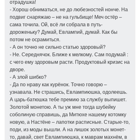
отрадушка!
- Хорош обниматься, не до любезностей нонче. На
подвиг снаряжаю – не на гульбище! Меч остёр –
сама точила. Ой, всё ли собрала в путь-
дороженьку? Думай, Евлампий, думай. Как бы
потом не осрамиться.
- А он точно не сильно статью здоровый?
- Не. Середнячок. Ближе к мелкому. Сам подумай :
с чего ему здоровым расти. Продуктовый кризис на
дворе.
- А злой шибко?
- Да по нраву как курёнок. Точно говорю –
узнавала. Не страшись, Евлампиюшка, одолеешь.
А царь-батюшка тебе премию за службу выпишет.
Золотой монетою. А ты уж мне тогда шубейку
соболиную справишь, да Митюхе нашему котомку
новую, а Настёне – лапотки расписные. Старые-то,
поди, из моды вышли. А на лишок золотых монет-
то, давай, свет Евлампиюшка, к маврам махнём, в