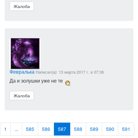
Жалоба
Февралька
Написал(а): 13 марта 2017 г. в 07:36
Да и золушки уже не те
Жалоба
1
...
585
586
587
588
589
590
591