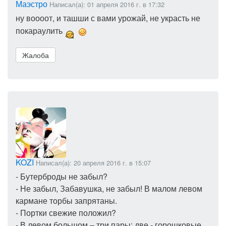
Маэстро
Написал(а): 01 апреля 2016 г. в 17:32
ну воооот, и ташши с вами урожай, не украсть не
покараулить
Жалоба
KOZI
Написал(а): 20 апреля 2016 г. в 15:07
- Бутерброды не забыл?
- Не забыл, Забавушка, не забыл! В малом левом
кармане торбы запрятаны.
- Портки свежие положил?
- В левом большом – три пары: две - горошковые,