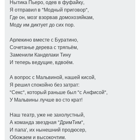
Нытика Пьеро, одев в фуфайку,
Я отправил в "Модный приговор",
Где он, мозг взорвав домохозяйкам,
Моду им диктует до сих пор.
Арлекино вместе с Буратино,
Сочетанье дерева с тряпьём,
Заменили Канделаки Тину
И теперь ведущие, вдвоём.
А вопрос с Мальвиной, нашей кисой,
Я решил спокойно без затрат:
"Секс", который раньше был "с Анфисой",
У Мальвины лучше во сто крат!
Наш театр, уже не захолустный,
А команда звездная "ДримТим",
И папа', их нынешний продюсер,
Обожаем и высокочтим.