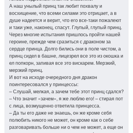
А наш унылый принц так любит похвалу и
восхищение, что всеми силами это отрицает, а в
душе надеется и верит, что его все-таки пожалеют
и таки уже, наконец, спасут. Глупый, глупый принц.
Через многие испытания пришлось пройти нашей
героине, прежде чем сразиться с драконом за
сердце принца. Долго бились они в поле чистом, а
принц сидел в башне, лицезрел все это из окошка и
ел попкорн, запивая все это вискарем. Мерзкий,
мерзкий принц.
И вот на исходе очередного дня дракон
поинтересовался у принцессы:
– Слушай, мелкая, а зачем тебе этот принц сдался?
– Что значит «зачем», я же люблю его! – стирая пот
с лица, возмущенно ответила принцесса.
– Да ты его даже не знаешь, он же кроме себя
полюбить никого не может, он кроме как о себе
разговаривать больше ни о чем не может, а еще он