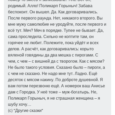
родимый. Алло! Поликарп Горыныч! Забава
беспокоит. Он вышел. Да. Как договаривались.
После первого раунда. Нет, никакого второго. Вы
мне мужу самолюбие не уродуйте, после первого и
всё тут. Меч? Меч в порядке. Тупее не бывает. Да,
сама проследила. Сильно не коптите там, он
горячее не любит. Полежите, пока уйдёт и всех
делов. А расчёт, как договаривались: корыто
вяленой говядины да два мешка с пирогами. С
чем, с чем – с вишней да с творогом. Как с мясом?
Не было такого условия. Сказано было – пироги, а
с чем не сказано. Не надо мне тут. Ладно. Ещё
десяток с мясом накину. По доброте душевной. Я
вам потом перезвоню ещё. А номерок ваш Анисье
дам с Городка. У неё тоже – муж-богатырь. Не,
Поликарп Горыныч, я не страшная женщина – я
шубу хочу…
(с) "Другие сказки"