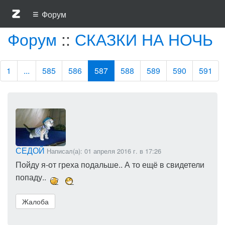
≡
Форум
Форум
::
СКАЗКИ НА НОЧЬ
1
...
585
586
587
588
589
590
591
СЕДОЙ
Написал(а): 01 апреля 2016 г. в 17:26
Пойду я-от греха подальше.. А то ещё в свидетели
попаду..
Жалоба