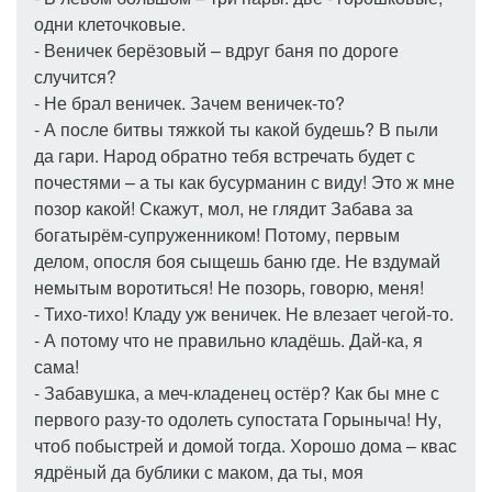
одни клеточковые.
- Веничек берёзовый – вдруг баня по дороге
случится?
- Не брал веничек. Зачем веничек-то?
- А после битвы тяжкой ты какой будешь? В пыли
да гари. Народ обратно тебя встречать будет с
почестями – а ты как бусурманин с виду! Это ж мне
позор какой! Скажут, мол, не глядит Забава за
богатырём-супруженником! Потому, первым
делом, опосля боя сыщешь баню где. Не вздумай
немытым воротиться! Не позорь, говорю, меня!
- Тихо-тихо! Кладу уж веничек. Не влезает чегой-то.
- А потому что не правильно кладёшь. Дай-ка, я
сама!
- Забавушка, а меч-кладенец остёр? Как бы мне с
первого разу-то одолеть супостата Горыныча! Ну,
чтоб побыстрей и домой тогда. Хорошо дома – квас
ядрёный да бублики с маком, да ты, моя