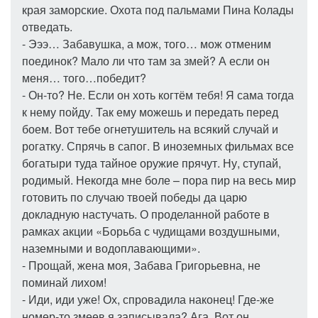
края заморские. Охота под пальмами Пина Колады
отведать.
- Эээ… Забавушка, а мож, того… мож отменим
поединок? Мало ли что там за змей? А если он
меня… того…победит?
- Он-то? Не. Если он хоть когтём тебя! Я сама тогда
к нему пойду. Так ему можешь и передать перед
боем. Вот тебе огнетушитель на всякий случай и
рогатку. Спрячь в сапог. В иноземных фильмах все
богатыри туда тайное оружие прячут. Ну, ступай,
родимый. Некогда мне боле – пора пир на весь мир
готовить по случаю твоей победы да царю
докладную настучать. О проделанной работе в
рамках акции «Борьба с чудищами воздушными,
наземными и водоплавающими».
- Прощай, жена моя, Забава Григорьевна, не
поминай лихом!
- Иди, иди уже! Ох, спровадила наконец! Где-же
номер-то змеев я записывала? Ага. Вот он,