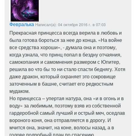
Февралька
Написал(а): 04 октября 2016 г. в 07:03
Прекрасная принцесса всегда верила в любовь и
была готова бороться за нее до конца. «На войне
все средства хороши», - думала она и поэтому,
когда узнала, что принц попал в бездну отчаяния,
самокопания и самомнения размером с Юпитер,
решила во что бы то ни стало спасти беднягу. Хотя
даже дракон, который охраняет это сокровище
заточенным в башне, считает его редкостным
мудаком.
Но принцесса – упертая натура, она «и в огонь и в
воду» за любимым, поэтому взяв из собственной
гардеробной самый лучший и острый меч, оседлав
вороного коня, она отправляется в дорогу. И
мчится она, значит, на коне, волосы назад, а в
голове подробный план по спасению.