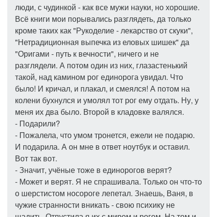
люди, с чудинкой - как все мужи науки, но хорошие.
Всё книги мои порывались разглядеть, да только
кроме таких как "Рукоделие - лекарство от скуки",
"Нетрадиционная выпечка из еловых шишек" да
"Оригами - путь к вечности", ничего и не
разглядели. А потом один из них, глазастенький
такой, над камином рог единорога увидал. Что
было! И кричал, и плакал, и смеялся! А потом на
колени бухнулся и умолял тот рог ему отдать. Ну, у
меня их два было. Второй в кладовке валялся.
- Подарили?
- Пожалела, что умом тронется, ежели не подарю.
И подарила. А он мне в ответ ноутбук и оставил.
Вот так вот.
- Значит, учёные тоже в единорогов верят?
- Может и верят. Я не спрашивала. Только он что-то
о шерстистом носороге лепетал. Знаешь, Ваня, в
чужие странности вникать - свою психику не
щадить. Отпустила я их с миром и рогом. На том и