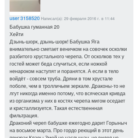
user 3158520
Написал(а): 29 февраля 2016 г. в 11:44
Бабушка гуманная 20
Хейти
Дзынь-шорк, дзынь-шорк! Бабушка Яга
внимательно сметает веничком на совочек осколки
разбитого хрустального черепа. От осколков тех у
гостей может беда случиться, если ножкой
ненароком наступят и поранятся. А если в тело
войдёт - совсем труба. Дряни в том хрустале
поболе, чем в тролличьем зеркале. Драконы-то не
лгут никогда именно потому, что всяческая кривда
из организма у них в костях черепа мигом оседает
и кристаллизуется. Такая естественнная
фильтрация.
Драконий череп бабушке ежегодно дарит Горыныч
на восьмое марта. Про гордо реющий в этот день
призрак Клары Змей не наслышан, но видел не