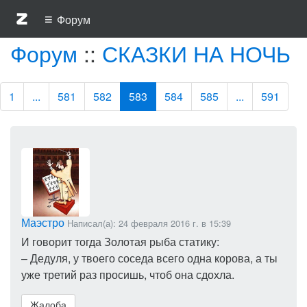
≡
Форум
Форум
::
СКАЗКИ НА НОЧЬ
1
...
581
582
583
584
585
...
591
Маэстро
Написал(а): 24 февраля 2016 г. в 15:39
И говорит тогда Золотая рыба статику:
– Дедуля, у твоего соседа всего одна корова, а ты
уже третий раз просишь, чтоб она сдохла.
Жалоба