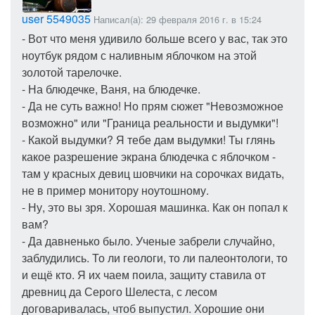
user 5549035
Написал(а): 29 февраля 2016 г. в 15:24
- Вот что меня удивило больше всего у вас, так это
ноутбук рядом с наливным яблочком на этой
золотой тарелочке.
- На блюдечке, Ваня, на блюдечке.
- Да не суть важно! Но прям сюжет "Невозможное
возможно" или "Граница реальности и выдумки"!
- Какой выдумки? Я тебе дам выдумки! Ты глянь
какое разрешение экрана блюдечка с яблочком -
там у красных девиц шовчики на сорочках видать,
не в пример монитору ноутошному.
- Ну, это вы зря. Хорошая машинка. Как он попал к
вам?
- Да давненько было. Ученые забрели случайно,
заблудились. То ли геологи, то ли палеонтологи, то
и ещё кто. Я их чаем поила, защиту ставила от
древниц да Серого Шелеста, с лесом
договаривалась, чтоб выпустил. Хорошие они