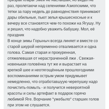
раз, пролетаючи над селениями Азиопскими, что
тетки за пару недель до равноденствия принимают
дары обильные, пьют зелья крышесносные и к
вечеру все становятся чем-то похожи на Ягушу. Ну
и решил, что надобно уважить бабушку. Мол, её
праздник
В конце зимы Горыныч всегда линяет и вместе со
старой шкурой непременно отваливается и одна
голова. Самая старая и прокуренная,
отяжелевшая от нерастраченной лжи . Свежая-
новенькая головёнка тут же и вырастает на
крепкой шее и неотягощённым прошлогодними
воспоминаниями острым умом придумывет
немедленно, что отработавшуую черепушку надо
почистить-помыть - и получится невероятной
красоты и силы артефакт в подарок горячо
любимой Яге. Ворчание "ужебыло" старших голов
при этом не слушается.