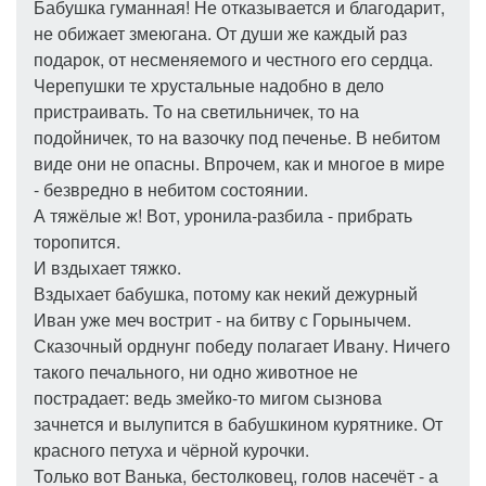
Бабушка гуманная! Не отказывается и благодарит,
не обижает змеюгана. От души же каждый раз
подарок, от несменяемого и честного его сердца.
Черепушки те хрустальные надобно в дело
пристраивать. То на светильничек, то на
подойничек, то на вазочку под печенье. В небитом
виде они не опасны. Впрочем, как и многое в мире
- безвредно в небитом состоянии.
А тяжёлые ж! Вот, уронила-разбила - прибрать
торопится.
И вздыхает тяжко.
Вздыхает бабушка, потому как некий дежурный
Иван уже меч вострит - на битву с Горынычем.
Сказочный орднунг победу полагает Ивану. Ничего
такого печального, ни одно животное не
пострадает: ведь змейко-то мигом сызнова
зачнется и вылупится в бабушкином курятнике. От
красного петуха и чёрной курочки.
Только вот Ванька, бестолковец, голов насечёт - а