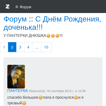
≡
Форум
Форум
::
С Днём Рождения,
доченька!!!
У ПАНТЕРКИ ДНЮШКА
!!!
1
2
3
4
...
10
ПАНТЕРКА
Написал(а): 16 сентября 2012 г. в 10:56
спасибо большое
папа я проснулся
и я
трезвый