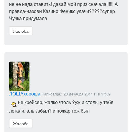
не не нада ставить! давай мой приз сначала!!!!!! А
правда-назови Казино Феникс удачи?????супер
Чучка придумала
Жалоба
ЛОШАхороша
Написал(а): 20 декабря 2011 г. в 17:59
не крейсер, жалко чтоль ?уж и столы у тебя
летали..аль забыл? и пожар тож был
Жалоба