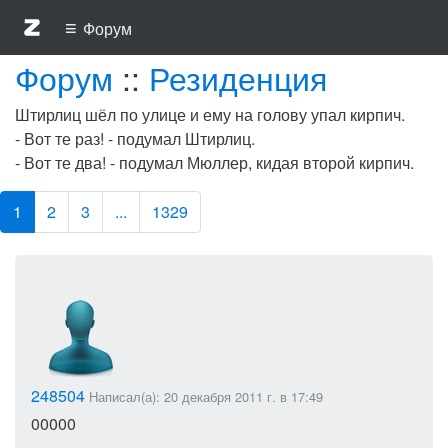
≡
Форум
Форум
::
Резиденция
Штирлиц шёл по улице и ему на голову упал кирпич.
- Вот те раз! - подумал Штирлиц.
- Вот те два! - подумал Мюллер, кидая второй кирпич.
1
2
3
...
1329
248504
Написал(а): 20 декабря 2011 г. в 17:49
00000