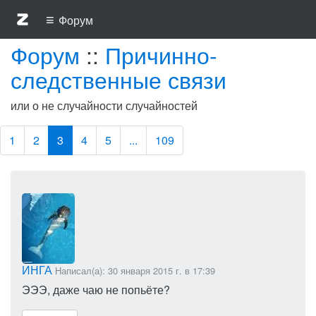
≡
Форум
Форум
::
Причинно-
следственные связи
или о не случайности случайностей
1
2
3
4
5
...
109
ИНГА
Написал(а): 30 января 2015 г. в 17:39
ЭЭЭ, даже чаю не попьёте?