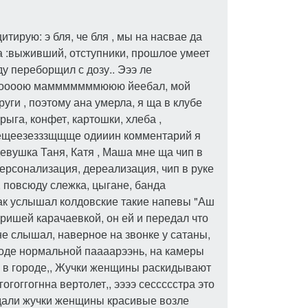
тирую: э бля, че бля , мы на насвае да
 :выживший, отступники, прошлое умеет
у переборщил с дозу.. Эээ ле
ввооооою мамммммммююю йеебал, мой
уги , поэтому ана умерла, я ща в клубе
рыга, конфет, картошки, хлеба ,
Еещеезезззщщще одииин комментарий я
евушка Таня, Катя , Маша мне ща чип в
персонализация, дереализация, чип в руке
, повсюду слежка, цыгане, банда
ак услышал колдовские такие напевы "Аш
аришей карачаевкой, он ей и передал что
не слышал, наверное на звонке у сатаны,
роде нормальной паааарээнь, на камеры
ия в городе,, Жучки женщины раскидывают
гоггогнна вертолет,, ээээ сессссстра это
идали жучки женщины красивые возле