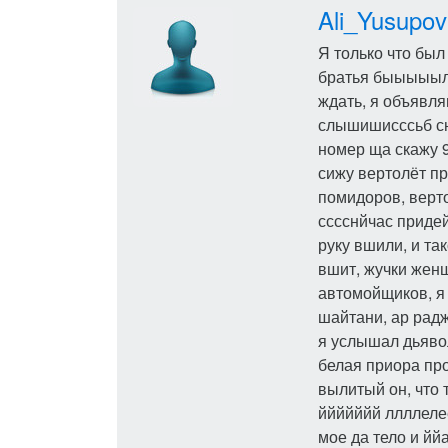
Ali_Yusupov
Я только что был
братья быыыыыля
ждать, я объявля
слышишисссьб сю
номер ща скажу 9
сижу вертолёт пр
помидоров, верт
сссснйчас придей
руку вшили, и та
вшит, жучки женщ
автомойщиков, я
шайтани, ар радж
я услышал дьявол
белая приора про
вылитый он, что 
ййййййй ллллелее
мое да тело и йй