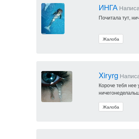
ИНГА
Написал
Почитала тут, нич
Жалоба
Xiryrg
Написал
Короче тебя нее 
ничегонеделальщи
Жалоба