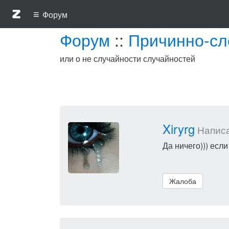
≡
Форум
Форум
::
Причинно-сл
или о не случайности случайностей
Xiryrg
Написал
Да ничего))) если
Жалоба