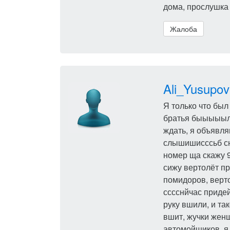
дома, прослушка 
Жалоба
Ali_Yusupov
Я только что был
братья быыыыыля
ждать, я объявля
слышишисссьб сю
номер ща скажу 9
сижу вертолёт пр
помидоров, верт
сссснйчас придей
руку вшили, и та
вшит, жучки женщ
автомойщиков, я