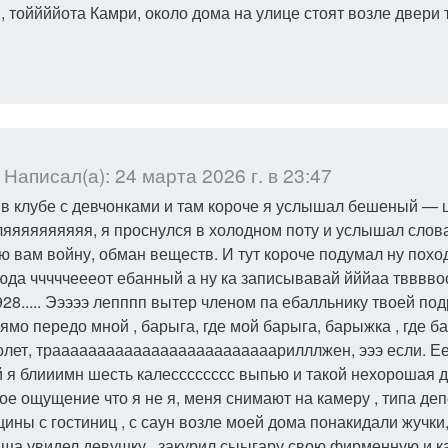
, тоййййота Камри, около дома на улице стоят возле двери 
Написал(а): 24 марта 2026 г. в 23:47
 в клубе с девчонками и там короче я услышал бешеный — ци
яяяяяяяяя, я проснулся в холодном поту и услышал слова
ю вам войну, обман веществ. И тут короче подумал ну поход
да чччччеееот ебанный а ну ка записывавай йййаа твв
28..... Эээээ лепппп вытер членом па ебалльнику твоей подр
ямо передо мной , барыга, где мой барыга, барыжка , где ба
олет, трааааааааааааааааааааааааарилллжен, эээ если. 
 я блииимн шесть калесссссссс выпью и такой нехорошая д
кое ощущение что я не я, меня снимают на камеру , типа де
ины с гостиниц , с саун возле моей дома понакидали жучки
 ща увидел девушку , закурил сыыгару свою фирменную и к