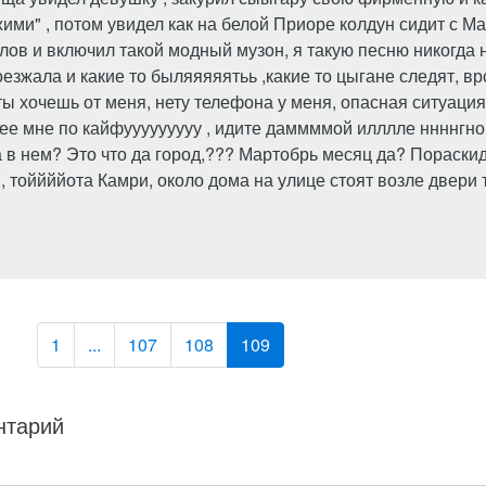
ими" , потом увидел как на белой Приоре колдун сидит с М
ов и включил такой модный музон, я такую песню никогда 
езжала и какие то быляяяяятьь ,какие то цыгане следят, в
ты хочешь от меня, нету телефона у меня, опасная ситуац
е мне по кайфууууууууу , идите даммммой илллле ннннгного
а в нем? Это что да город,??? Мартобрь месяц да? Пораск
, тоййййота Камри, около дома на улице стоят возле двери 
1
...
107
108
109
нтарий