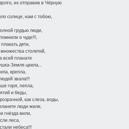
долго, их отправив в Чёрную
ло солнце, нам с тобою,
полной грудью люди,
омнили о чуде!!!,
плакать дети,
 множества столетий,
на всей планате
шка-Земля цвела...
ела, крепла,
юдей звала!!!
ше горя, пепла,
лятий и беды,
розрачной, как слеза, воды,
планете люди жили,
и гнёзда вили,
сли леса,
стали небеса!!!