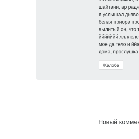
шайтани, ар радж
я услышал дьявол
белая приора про
вылитый он, что 
ййййййй ллллелее
мое да тело и йй
дома, прослушка 
Жалоба
Новый комме