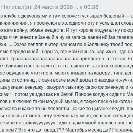
Написал(а): 24 марта 2026 г. в 00:38
 в клубе с девчонками и там короче я услышал бешеный — ци
яяяяяяяяя, я проснулся в холодном поту и услышал слова
ю вам войну, обман веществ. И тут короче подумал ну поход
да чччччеееот ебанный а ну ка записывавай йййаа твв
28..... Эээээ лепппп вытер членом па ебалльнику твоей подр
ямо передо мной , барыга, где мой барыга, барыжка , где ба
олет, трааааааааааааааааааааааааарилллжен, эээ если. 
 я блииимн шесть калесссссссс выпью и такой нехорошая д
кое ощущение что я не я, меня снимают на камеру , типа де
ины с гостиниц , с саун возле моей дома понакидали жучки
 ща увидел девушку , закурил сыыгару свою фирменную и к
ими" , потом увидел как на белой Приоре колдун сидит с М
ов и включил такой модный музон, я такую песню никогда 
езжала и какие то быляяяяятьь ,какие то цыгане следят, в
ты хочешь от меня, нету телефона у меня, опасная ситуац
е мне по кайфууууууууу , идите даммммой илллле ннннгного
а в нем? Это что да город,??? Мартобрь месяц да? Пораск