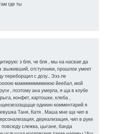
там где ты
тирую: э бля, че бля , мы на насвае да
 :выживший, отступники, прошлое умеет
у переборщил с дозу.. Эээ ле
ввооооою мамммммммююю йеебал, мой
уги , поэтому ана умерла, я ща в клубе
рыга, конфет, картошки, хлеба ,
Еещеезезззщщще одииин комментарий я
евушка Таня, Катя , Маша мне ща чип в
персонализация, дереализация, чип в руке
, повсюду слежка, цыгане, банда
ак услышал колдовские такие напевы "Аш