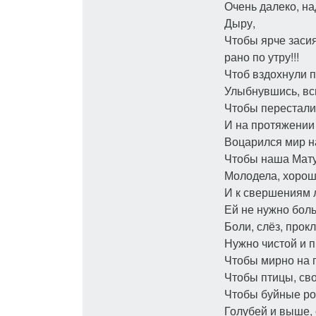
Очень далеко, на
Дыру,
Чтобы ярче засия
рано по утру!!!
Чтоб вздохнули 
Улыбнувшись, всп
Чтобы перестали 
И на протяжении
​Воцарился ​мир 
Чтобы наша Мату
Молодела, хорош
И к свершениям л
Ей не нужно боль
Боли, слёз, прок
Нужно чистой и п
Чтобы мирно на 
Чтобы птицы, сво
Чтобы буйные ро
Голубей и выше, 