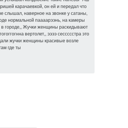
аришей карачаевкой, он ей и передал что
не слышал, наверное на звонке у сатаны,
роде нормальной паааарээнь, на камеры
ия в городе,, Жучки женщины раскидывают
гоггогнна вертолет,, ээээ сессссстра это
идали жучки женщины красивые возле
там где ты