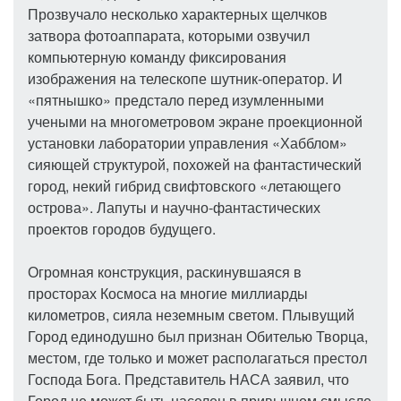
Прозвучало несколько характерных щелчков
затвора фотоаппарата, которыми озвучил
компьютерную команду фиксирования
изображения на телескопе шутник-оператор. И
«пятнышко» предстало перед изумленными
учеными на многометровом экране проекционной
установки лаборатории управления «Хабблом»
сияющей структурой, похожей на фантастический
город, некий гибрид свифтовского «летающего
острова». Лапуты и научно-фантастических
проектов городов будущего.
Огромная конструкция, раскинувшаяся в
просторах Космоса на многие миллиарды
километров, сияла неземным светом. Плывущий
Город единодушно был признан Обителью Творца,
местом, где только и может располагаться престол
Господа Бога. Представитель НАСА заявил, что
Город не может быть населен в привычном смысле