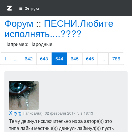
≡
Форум
Форум
::
ПЕСНИ.Любите
исполнять....????
Например: Народные.
1
...
642
643
644
645
646
...
786
Xiryrg
Написал(а): 02 февраля 2017 г. в 18:13
Тему двинул исключительно из за автора))) это
типа лайки местные))) двинул- лайкнул)))) пусть