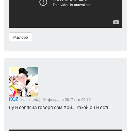
Жалоба
KOZI
Написал(а): 04 февраля 2017 г. в 05:10
ну и соппсна говоря сам Хой... какой он и есть!