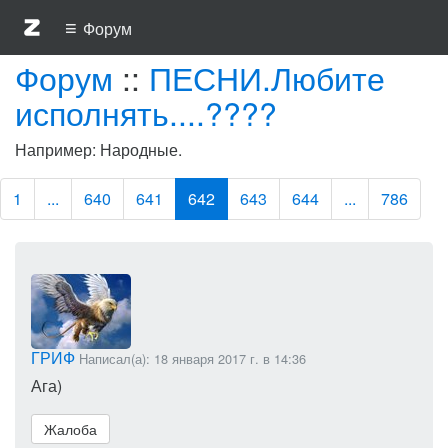
≡
Форум
Форум
::
ПЕСНИ.Любите
исполнять....????
Например: Народные.
1
...
640
641
642
643
644
...
786
ГРИФ
Написал(а): 18 января 2017 г. в 14:36
Ага)
Жалоба