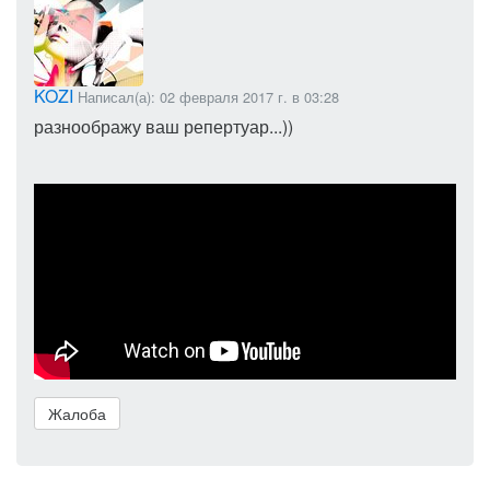
KOZI
Написал(а): 02 февраля 2017 г. в 03:28
разноображу ваш репертуар...))
Жалоба