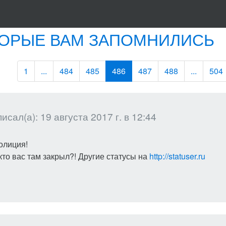
ТОРЫЕ ВАМ ЗАПОМНИЛИСЬ
1
...
484
485
486
487
488
...
504
исал(а): 19 августа 2017 г. в 12:44
полиция!
 кто вас там закрыл?! Другие статусы на
http://statuser.ru