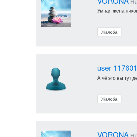
VORONA
Нап
Умная жена никог
Жалоба
user 11760
А чё это вы тут д
Жалоба
VORONA
Нап