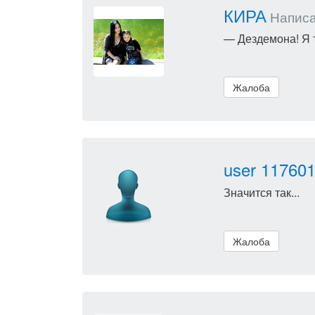
КИРА
Написал
— Дездемона! Я 
Жалоба
user 11760
Значится так...
Жалоба