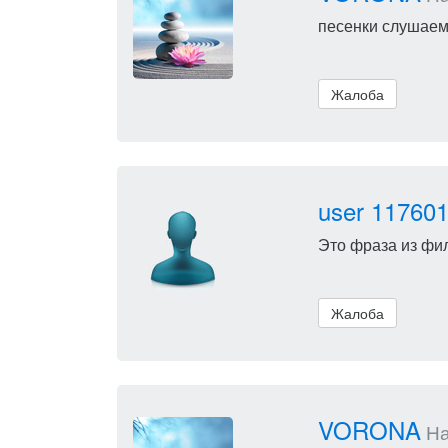
песенки слушае
Жалоба
user 11760
Это фраза из фил
Жалоба
VORONA
Нап