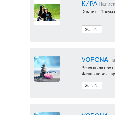
КИРА
Написал
-Хватит!!! Полума
Жалоба
VORONA
Нап
Вспомнила про п
Женщина как пар
Жалоба