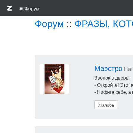
≡
Форум
Форум
::
ФРАЗЫ, КО
Маэстро
Нап
Звонок в дверь:
- Откройте! Это 
- Нифига себе, а
Жалоба