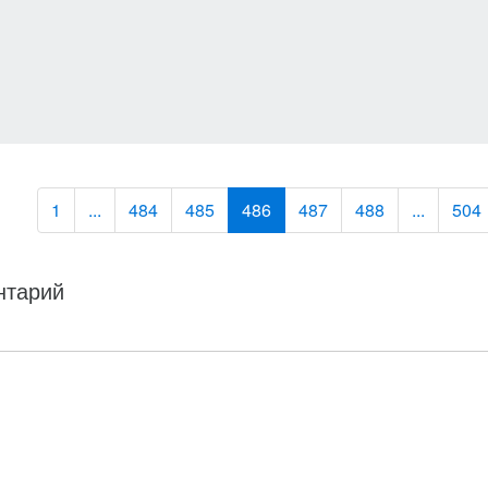
1
...
484
485
486
487
488
...
504
нтарий