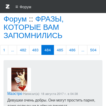
≡
Форум
Форум
::
ФРАЗЫ,
КОТОРЫЕ ВАМ
ЗАПОМНИЛИСЬ
1
...
482
483
484
485
486
...
504
Маэстро
Написал(а): 18 августа 2017 г. в 04:38
Девушки очень добры. Они могут простить парня,
даже если он ни в чём не виноват.