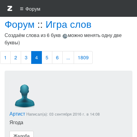
≡
Форум
Форум
::
Игра слов
Создаём слова из 6 букв
можно менять одну две
буквы)
1
2
3
4
5
6
...
1809
Артист
Написал(а): 03 сентября 2016 г. в 14:08
Ягода
Жалоба