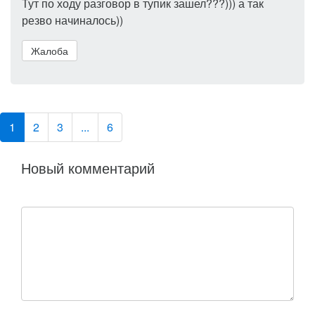
Тут по ходу разговор в тупик зашел???))) а так
резво начиналось))
Жалоба
1
2
3
...
6
Новый комментарий