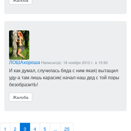
Жалоба
ЛОШАхороша
Написал(а): 18 ноября 2012 г. в 15:50
И как думал, случилась бяда с ним якая) вытащил
уду-а там лишь карасик( начал наш дед с той поры
безобразитЬ!
Жалоба
1
2
3
4
5
...
25