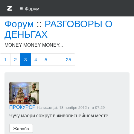
≡
Форум
Форум
::
РАЗГОВОРЫ О
ДЕНЬГАХ
MONEY MONEY MONEY...
1
2
3
4
5
...
25
ПРОКУРОР
Написал(а): 18 ноября 2012 г. в 07:29
Чучу маори сожрут в живописнейшем месте
Жалоба