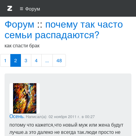
≡
Форум
Форум
::
почему так часто
семьи распадаются?
как спасти брак
1
2
3
4
...
48
Осень.
Написал(а): 02 ноября 2011 г. в 00:27
потому что кажется,что новый муж или жена будут
лучше.а это далеко не всегда так.люди просто не