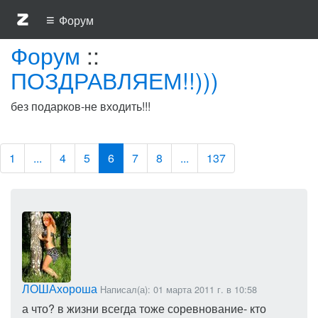
≡
Форум
Форум
::
ПОЗДРАВЛЯЕМ!!)))
без подарков-не входить!!!
1
...
4
5
6
7
8
...
137
ЛОШАхороша
Написал(а): 01 марта 2011 г. в 10:58
а что? в жизни всегда тоже соревнование- кто