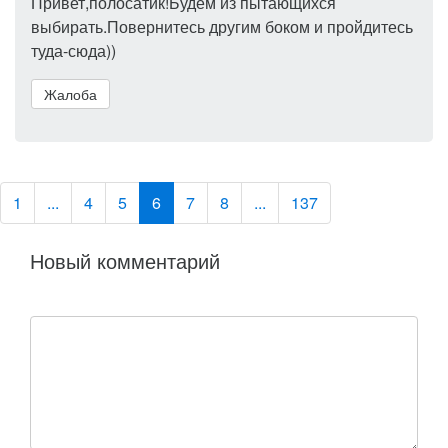
Привет,полосатик!Будем из пытающихся
выбирать.Повернитесь другим боком и пройдитесь
туда-сюда))
Жалоба
1
...
4
5
6
7
8
...
137
Новый комментарий