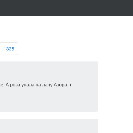
1335
: А роза упала на лапу Азора..)