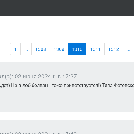
1
...
1308
1309
1310
1311
1312
...
(а): 02 июня 2024 г. в 17:27
дет) На в лоб болван - тоже приветствуется!) Типа Фетовское
(а): 02 июня 2024 г. в 17:43