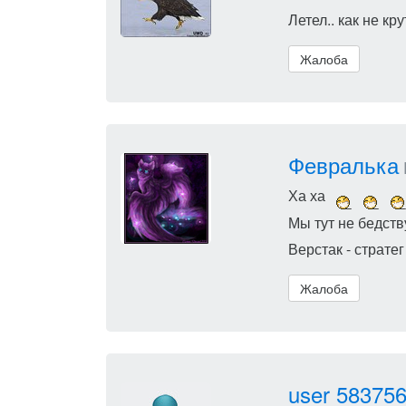
Летел.. как не кр
Жалоба
Февралька
Ха ха
Мы тут не бедств
Верстак - стратег
Жалоба
user 58375