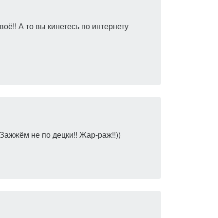
оё!! А то вы кинетесь по интернету
Зажжём не по децки!! Жар-раж!!))