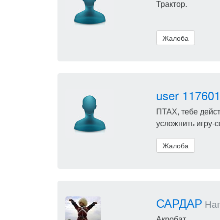
Трактор.
Жалоба
user 11760
ПТАХ, тебе дейст
усложнить игру-с
Жалоба
САРДАР
Нап
Акробат