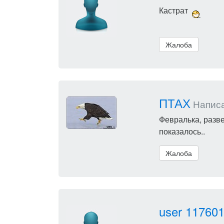
Кастрат
Жалоба
ПТАХ
Написал
Февралька, разве
показалось..
Жалоба
user 11760