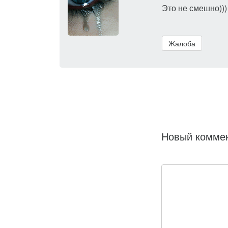
Это не смешно)))
Жалоба
Новый комме