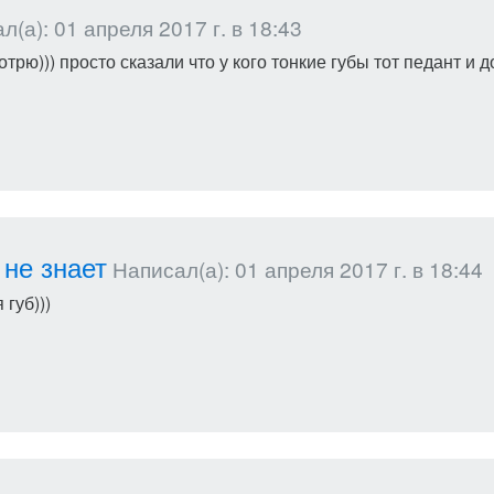
(а): 01 апреля 2017 г. в 18:43
мотрю))) просто сказали что у кого тонкие губы тот педант и д
 не знает
Написал(а): 01 апреля 2017 г. в 18:44
губ)))