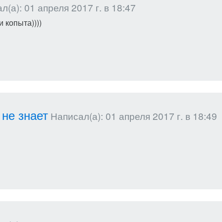
(а): 01 апреля 2017 г. в 18:47
и копыта))))
 не знает
Написал(а): 01 апреля 2017 г. в 18:49