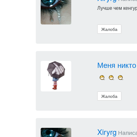
Лучше чем кенгуру
Жалоба
Меня никто
Жалоба
Xiryrg
Написал