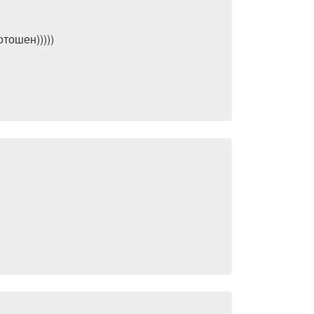
отошен)))))