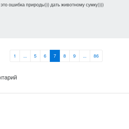
 это ошибка природы))) дать животному сумку))))
1
...
5
6
7
8
9
...
86
нтарий