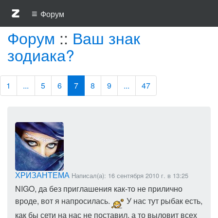
≡
Форум
Форум
::
Ваш знак
зодиака?
1
...
5
6
7
8
9
...
47
ХРИЗАНТЕМА
Написал(а): 16 сентября 2010 г. в 13:25
NIGO, да без приглашения как-то не прилично
вроде, вот я напросилась.
У нас тут рыбак есть,
как бы сети на нас не поставил, а то выловит всех