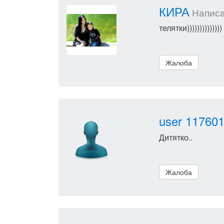
КИРА
Написал
телятки))))))))))))))
Жалоба
user 11760
Дитятко..
Жалоба