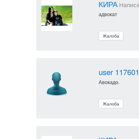
КИРА
Написал
адвокат
Жалоба
user 11760
Авокадо.
Жалоба