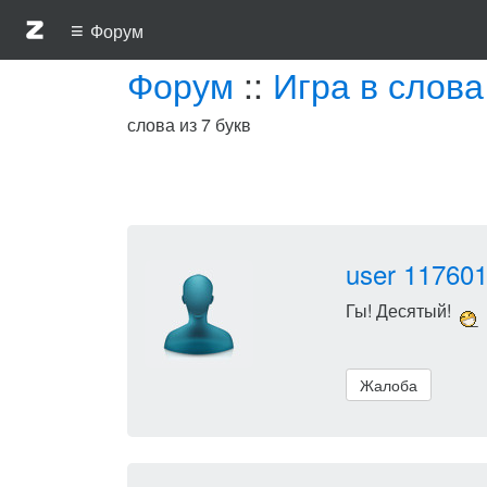
≡
Форум
Форум
::
Игра в слова
слова из 7 букв
user 11760
Гы! Десятый!
Жалоба