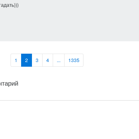
адать)))
1
2
3
4
...
1335
нтарий