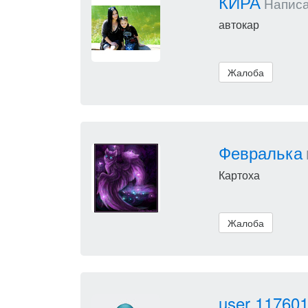
КИРА
Написал
автокар
Жалоба
Февралька
Картоха
Жалоба
user 11760