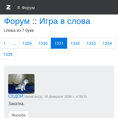
≡
Форум
Форум
::
Игра в слова
слова из 7 букв
1
...
1329
1330
1331
1332
1333
1334
1335
СЕДОЙ
Написал(а): 14 февраля 2026 г. в 06:51
Закатка.
Жалоба