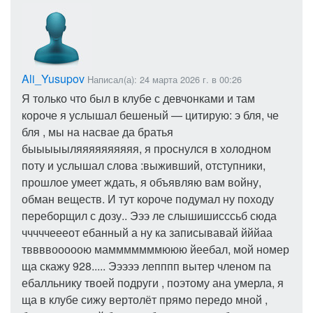
Ali_Yusupov
Написал(а): 24 марта 2026 г. в 00:26
Я только что был в клубе с девчонками и там
короче я услышал бешеный — цитирую: э бля, че
бля , мы на насвае да братья
быыыыыляяяяяяяяяя, я проснулся в холодном
поту и услышал слова :выживший, отступники,
прошлое умеет ждать, я объявляю вам войну,
обман веществ. И тут короче подумал ну походу
переборщил с дозу.. Эээ ле слышишисссьб сюда
чччччеееот ебанный а ну ка записывавай йййаа
тввввооооою мамммммммююю йеебал, мой номер
ща скажу 928..... Эээээ лепппп вытер членом па
ебалльнику твоей подруги , поэтому ана умерла, я
ща в клубе сижу вертолёт прямо передо мной ,