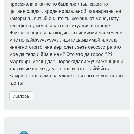
проезжала и какие то быляяяяятьь ,какие то
цыгане следят, вроде нормальной паааарээнь, на
камеры вылитый он, что ты хочешь от меня, нету
телефона у меня, опасная ситуация в городе,,
Жучки женщины раскидывают ййййййй ллллелеее
мне по кайфууууууууу , идите даммммой илллле
ннннгногогоггогнна вертолет,, ээээ сессссстра это
мое да тело и ййа в нем? Это что да город,???
Мартобрь месяц да? Пораскидали жучки женщины
красивые возле дома, прослушка , тоййййота
Камри, около дома на улице стоят возле двери там
где ты
Жалоба