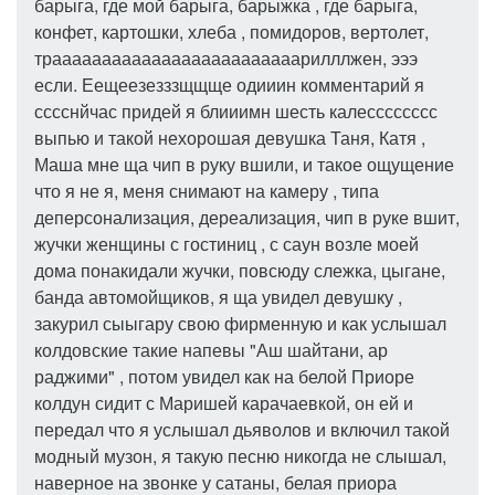
барыга, где мой барыга, барыжка , где барыга,
конфет, картошки, хлеба , помидоров, вертолет,
трааааааааааааааааааааааааарилллжен, эээ
если. Еещеезезззщщще одииин комментарий я
сссснйчас придей я блииимн шесть калесссссссс
выпью и такой нехорошая девушка Таня, Катя ,
Маша мне ща чип в руку вшили, и такое ощущение
что я не я, меня снимают на камеру , типа
деперсонализация, дереализация, чип в руке вшит,
жучки женщины с гостиниц , с саун возле моей
дома понакидали жучки, повсюду слежка, цыгане,
банда автомойщиков, я ща увидел девушку ,
закурил сыыгару свою фирменную и как услышал
колдовские такие напевы "Аш шайтани, ар
раджими" , потом увидел как на белой Приоре
колдун сидит с Маришей карачаевкой, он ей и
передал что я услышал дьяволов и включил такой
модный музон, я такую песню никогда не слышал,
наверное на звонке у сатаны, белая приора