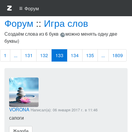
≡
Форум
Форум
::
Игра слов
Создаём слова из 6 букв
можно менять одну две
буквы)
1
...
131
132
133
134
135
...
1809
VORONA
Написал(а): 06 января 2017 г. в 11:46
сапоги
Жалоба