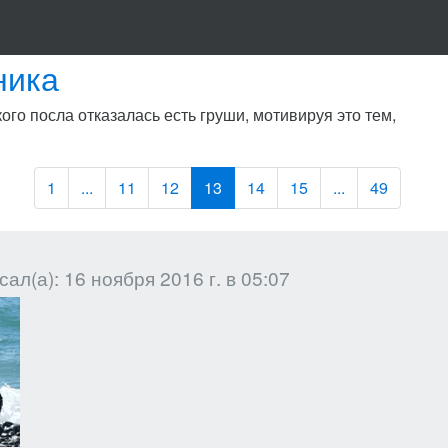
ника
го посла отказалась есть груши, мотивируя это тем,
1
...
11
12
13
14
15
...
49
ал(а): 16 ноября 2016 г. в 05:07