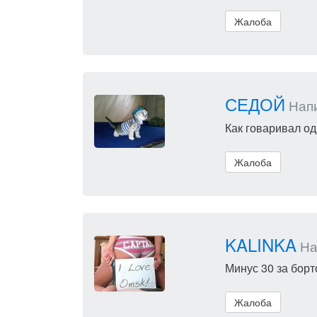
Жалоба
СЕДОЙ
Напи
Как говаривал од
Жалоба
KALINKA
Нап
Минус 30 за борто
Жалоба