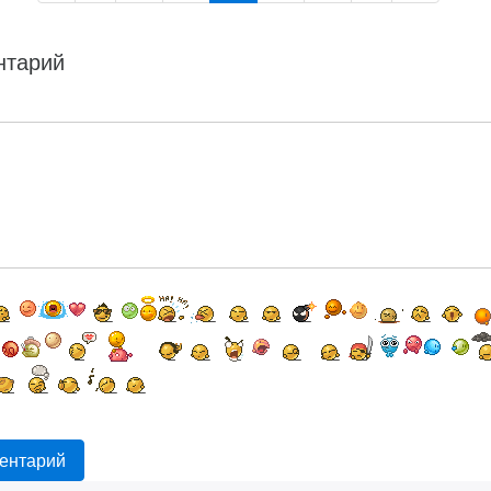
нтарий
ентарий