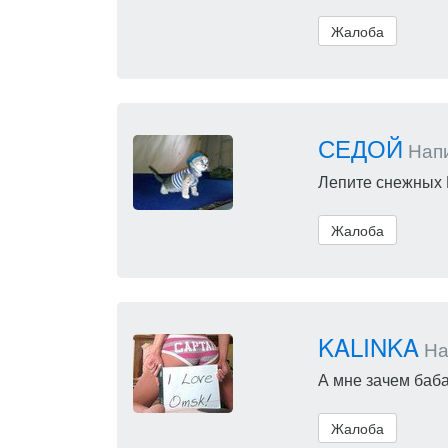
Жалоба
СЕДОЙ
Напи
Лепите снежных 
Жалоба
KALINKA
Нап
А мне зачем баба
Жалоба