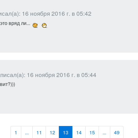
сал(а): 16 ноября 2016 г. в 05:42
то вряд ли...
исал(а): 16 ноября 2016 г. в 05:44
вит?)))
1
...
11
12
13
14
15
...
49