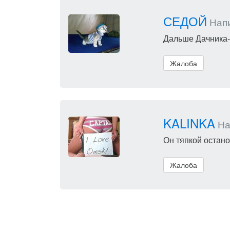
СЕДОЙ
Напи
Дальше Дачника-э
Жалоба
KALINKA
Нап
Он тяпкой остано
Жалоба