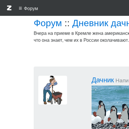
≡
Форум
Форум
::
Дневник дач
Вчера на приеме в Кремле жена американско
что она знает, чем их в России околачивают.
Дачник
Напис