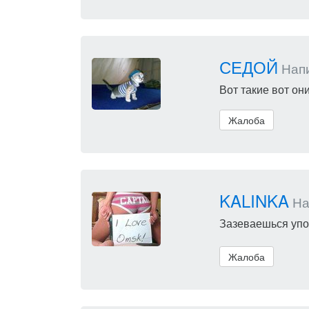
СЕДОЙ
Напи
Вот такие вот он
Жалоба
KALINKA
Нап
Зазеваешься упол
Жалоба