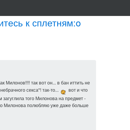
итесь к сплетням:o
 Милонов!!!! так вот он... в бан иттить не
ебрачного секса"! так-то...
вот и что
 загуглила того Милонова на предмет -
го Милонова полюбляю уже даже больше