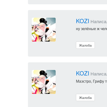
KOZI
Написал(
ну зелёные ж чел
Жалоба
KOZI
Написал(
Маэстро, Грифу т
Жалоба