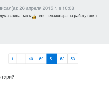
исал(а): 26 апреля 2015 г. в 10:08
 дума сница, как м
еня пензионэра на работу гонят
1
...
49
50
51
52
53
нтарий