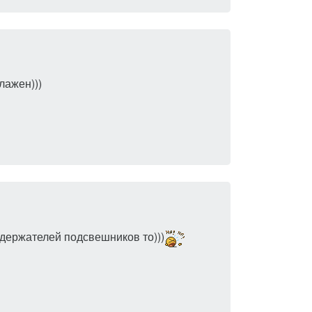
лажен)))
т держателей подсвешников то)))