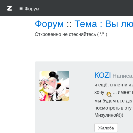
≡
Форум
Форум
::
Тема : Вы лю
Откровенно не стесняйтесь ( */* )
KOZI
Написал(
и ещё, сплетни из
хочу
... имее
мы будем все дел
посмотреть в эту 
Мизулиной)))
Жалоба