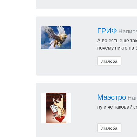
ГРИФ
Написал
А во есть ещё та
почему никто на З
Жалоба
Маэстро
Нап
ну и чё такова? 
Жалоба