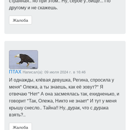
странная.. но при этом.. Ну, серое у..бище... По
другому и не скажешь.
Жалоба
ПТАХ
Написал(а): 09 июля 2024 г. в 16:46
И однажды, клёвая девушка, Регина, спросила у
меня" Олежа, а ты знаешь, как её зовут?" Я
отвечаю "Нет" А она засмеялась так, ехидненько, и
говорит "Так, Олежа, Никто не знает" И тут у меня
крышу снесло.. Тайна!! Ну, дурак, что с дурака
взять?..
Жалоба