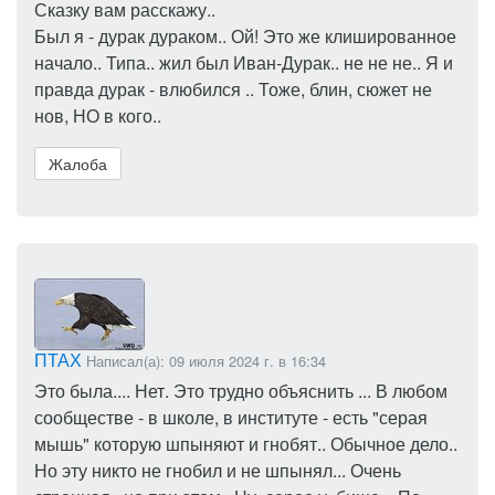
Сказку вам расскажу..
Был я - дурак дураком.. Ой! Это же клишированное
начало.. Типа.. жил был Иван-Дурак.. не не не.. Я и
правда дурак - влюбился .. Тоже, блин, сюжет не
нов, НО в кого..
Жалоба
ПТАХ
Написал(а): 09 июля 2024 г. в 16:34
Это была.... Нет. Это трудно объяснить ... В любом
сообществе - в школе, в институте - есть "серая
мышь" которую шпыняют и гнобят.. Обычное дело..
Но эту никто не гнобил и не шпынял... Очень