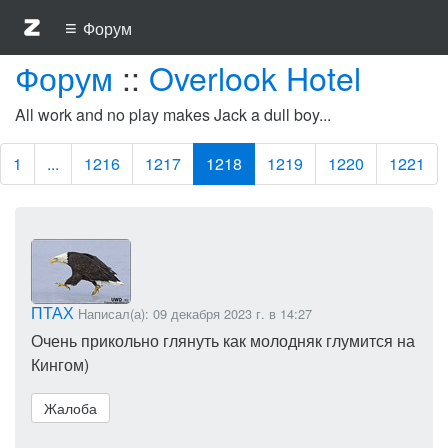
≡
Форум
Форум
::
Overlook Hotel
All work and no play makes Jack a dull boy...
1
...
1216
1217
1218
1219
1220
1221
ПТАХ
Написал(а): 09 декабря 2023 г. в 14:27
Очень прикольно глянуть как молодняк глумится на
Кингом)
Жалоба