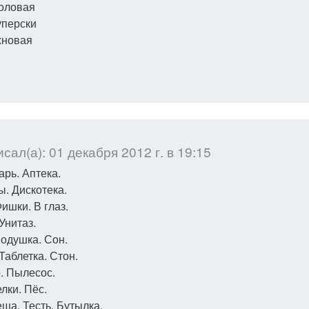
толовая
уперски
хновая
сал(а): 01 декабря 2012 г. в 19:15
арь. Аптека.
ы. Дискотека.
ишки. В глаз.
Унитаз.
одушка. Сон.
Таблетка. Стон.
р. Пылесос.
лки. Пёс.
еща. Тесть. Бутылка.