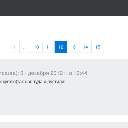
1
...
10
11
12
13
14
15
сал(а): 01 декабря 2012 г. в 10:44
 куплю)так нас туда и пустили!