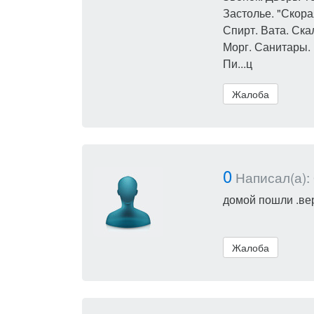
Застолье. "Скора
Спирт. Вата. Ска
Морг. Санитары. 
Пи...ц
Жалоба
0
Написал(а): 
домой пошли .вер
Жалоба