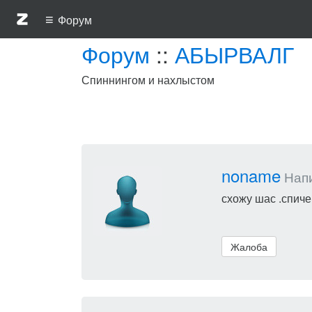
≡
Форум
Форум
::
АБЫРВАЛГ
Спиннингом и нахлыстом
noname
Напи
схожу шас .спичек
Жалоба