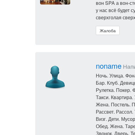
вон SPA а вон-с
у нас всё будет с
сверхголая свер
Жалоба
noname
Напи
Ночь. Улица. Фон
Бар. Клуб. Девиц
Рулетка. Покер. Ф
Такси. Квартира. 
Жена. Постель. П
Рассвет. Рассол. 
Визг. Дети. Мусо
Обед. Жена. Таре
Звонок. Дверь. Т