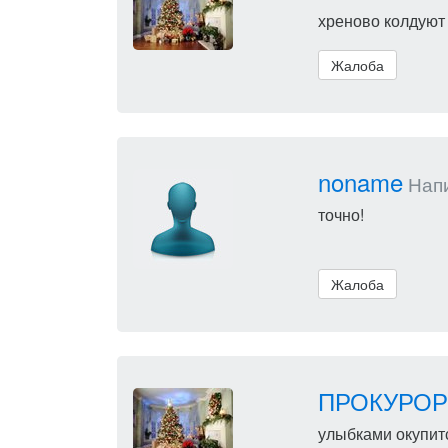
хреново колдуют
Жалоба
noname
Напи
точно!
Жалоба
ПРОКУРОР
улыбками окупит