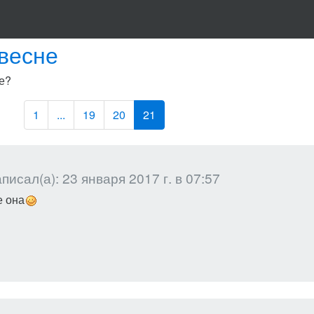
 весне
е?
1
...
19
20
21
писал(а): 23 января 2017 г. в 07:57
е она