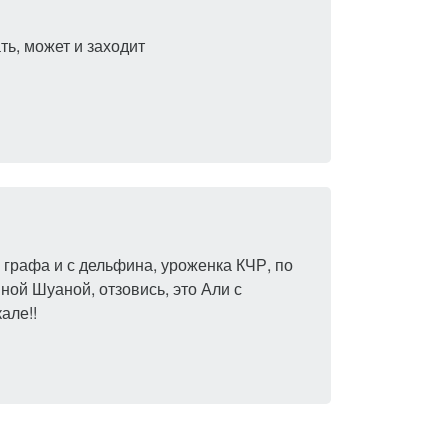
ать, может и заходит
 графа и с дельфина, уроженка КЧР, по
ной Шуаной, отзовись, это Али с
але!!