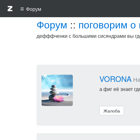
≡
Форум
Форум
::
поговорим о
дефффченки с большими сисяндрами вы гд
VORONA
На
а фиг её знает гд
Жалоба