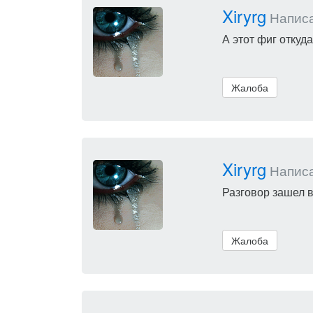
Xiryrg
Написал
А этот фиг откуда
Жалоба
Xiryrg
Написал
Разговор зашел в
Жалоба