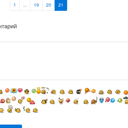
1
...
19
20
21
нтарий