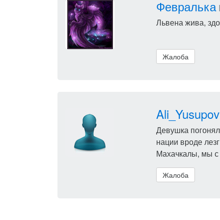
Февралька
Львена жива, здор
Жалоба
Ali_Yusupov
Девушка погоняло
нации вроде лезг
Махачкалы, мы с 
Жалоба