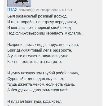
ПТАХ
Написал(а): 24 января 2012 г. в 17:24
Был развесёлый розовый восход,
И плыл корабль навстречу передрягам,
И юнга вышел в первый свой поход
Под флибустьерским черепастым флагом.
Накренившись к воде, парусами шурша,
Бриг двухмачтовый лёг в развороте.
А у юнги от счастья качалась душа,
Как пеньковые ванты на гроте.
И душу нежную под грубой робой пряча,
Суровый шкипер дал ему совет:
"Будь джентльменом, если есть удача,
А без удачи — джентльменов нет!"
И плавал бриг туда, куда хотел,