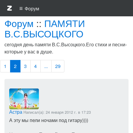
≡
Форум
Форум
::
ПАМЯТИ
В.С.ВЫСОЦКОГО
сегодня день памяти В.С.Высоцкого.Его стихи и песни-
которые у вас в душе.
1
2
3
4
...
29
Астра
Написал(а): 24 января 2012 г. в 17:23
А эту мы пели ночами под гитару))))