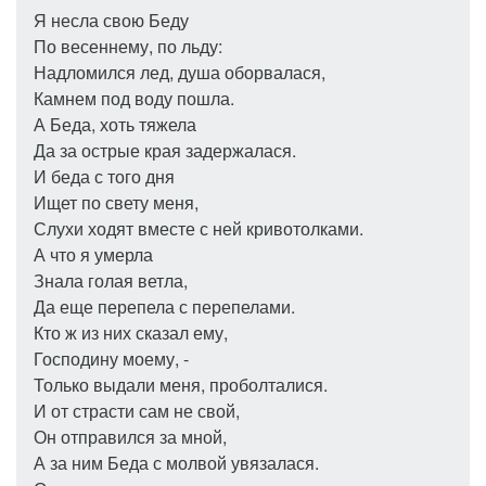
Я несла свою Беду
По весеннему, по льду:
Надломился лед, душа оборвалася,
Камнем под воду пошла.
А Беда, хоть тяжела
Да за острые края задержалася.
И беда с того дня
Ищет по свету меня,
Слухи ходят вместе с ней кривотолками.
А что я умерла
Знала голая ветла,
Да еще перепела с перепелами.
Кто ж из них сказал ему,
Господину моему, -
Только выдали меня, проболталися.
И от страсти сам не свой,
Он отправился за мной,
А за ним Беда с молвой увязалася.