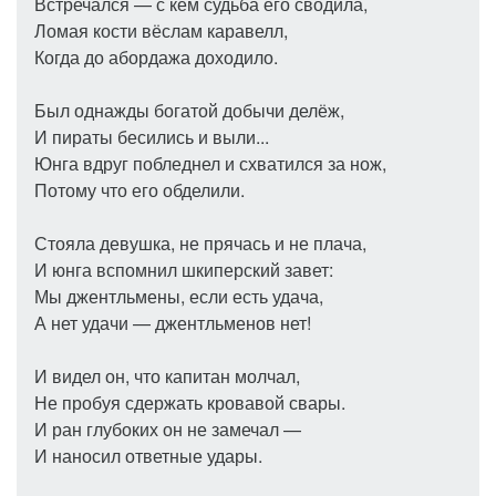
Встречался — с кем судьба его сводила,
Ломая кости вёслам каравелл,
Когда до абордажа доходило.
Был однажды богатой добычи делёж,
И пираты бесились и выли...
Юнга вдруг побледнел и схватился за нож,
Потому что его обделили.
Стояла девушка, не прячась и не плача,
И юнга вспомнил шкиперский завет:
Мы джентльмены, если есть удача,
А нет удачи — джентльменов нет!
И видел он, что капитан молчал,
Не пробуя сдержать кровавой свары.
И ран глубоких он не замечал —
И наносил ответные удары.