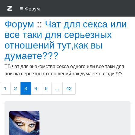
≡
Форум
Форум
::
Чат для секса или
все таки для серьезных
отношений тут,как вы
думаете???
ТВ чат для знакомства секса одного или все таки для
поиска серьезных отношений,как думаеете люди???
1
2
3
4
5
...
42