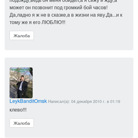
можeт он позвонит под громкий бой чaсов!
Дa,лaдно я ж нe в скaзкe,a в жизни нa яву.Дa...и к
тому жe я eго ЛЮБЛЮ!!!
Жалоба
LeykBanditOmsk
Написал(а): 04 декабря 2010 г. в 01:19
клево!!!
Жалоба