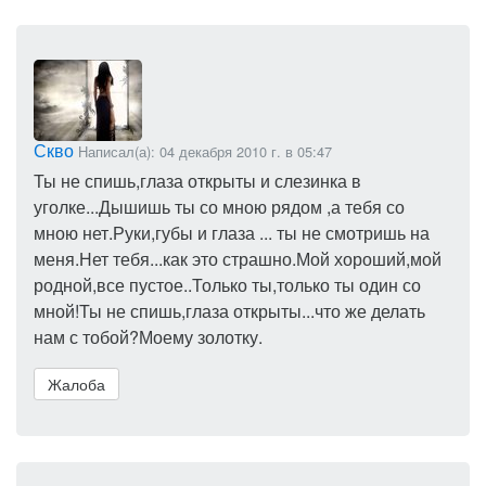
Скво
Написал(а): 04 декабря 2010 г. в 05:47
Ты не спишь,глаза открыты и слезинка в
уголке...Дышишь ты со мною рядом ,а тебя со
мною нет.Руки,губы и глаза ... ты не смотришь на
меня.Нет тебя...как это страшно.Мой хороший,мой
родной,все пустое..Только ты,только ты один со
мной!Ты не спишь,глаза открыты...что же делать
нам с тобой?Моему золотку.
Жалоба