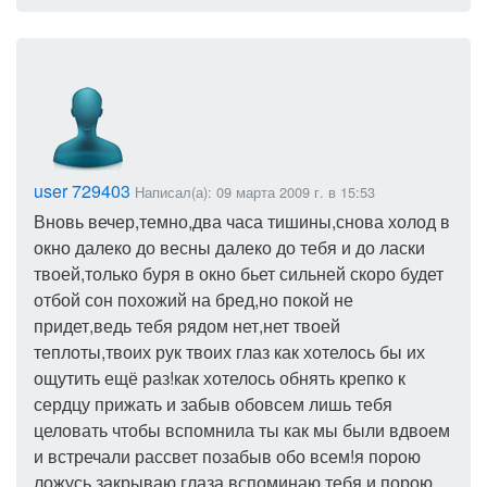
user 729403
Написал(а): 09 марта 2009 г. в 15:53
Вновь вечер,темно,два часа тишины,снова холод в
окно далеко до весны далеко до тебя и до ласки
твоей,только буря в окно бьет сильней скоро будет
отбой сон похожий на бред,но покой не
придет,ведь тебя рядом нет,нет твоей
теплоты,твоих рук твоих глаз как хотелось бы их
ощутить ещё раз!как хотелось обнять крепко к
сердцу прижать и забыв обовсем лишь тебя
целовать чтобы вспомнила ты как мы были вдвоем
и встречали рассвет позабыв обо всем!я порою
ложусь закрываю глаза,вспоминаю тебя и порою