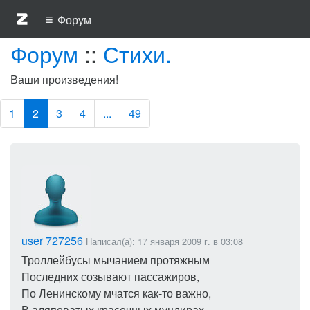
≡
Форум
Форум
::
Стихи.
Ваши произведения!
1
2
3
4
...
49
user 727256
Написал(а): 17 января 2009 г. в 03:08
Троллейбусы мычанием протяжным
Последних созывают пассажиров,
По Ленинскому мчатся как-то важно,
В аляповатых красочных мундирах,