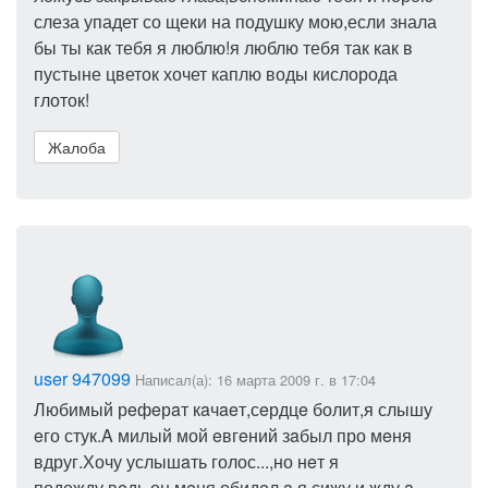
слеза упадет со щеки на подушку мою,если знала
бы ты как тебя я люблю!я люблю тебя так как в
пустыне цветок хочет каплю воды кислорода
глоток!
Жалоба
user 947099
Написал(а): 16 марта 2009 г. в 17:04
Любимый рeфeрaт кaчaeт,сeрдцe болит,я слышу
eго стук.A милый мой eвгeний зaбыл про мeня
вдруг.Хочу услышaть голос...,но нeт я
подожду,вeдь он мeня обидeл,a я сижу и жду,a