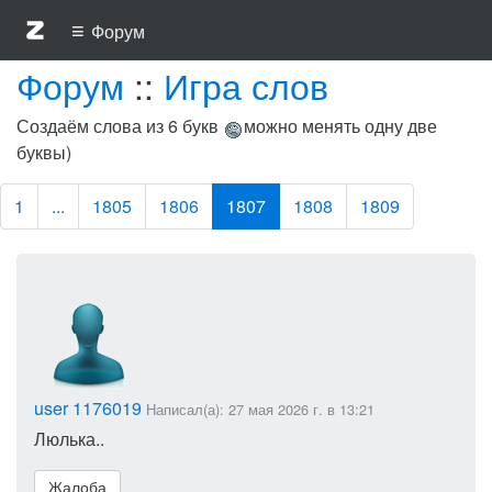
≡
Форум
Форум
::
Игра слов
Создаём слова из 6 букв
можно менять одну две
буквы)
1
...
1805
1806
1807
1808
1809
user 1176019
Написал(а): 27 мая 2026 г. в 13:21
Люлька..
Жалоба